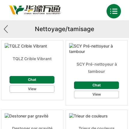
Nettoyage/tamisage
TQLZ Crible Vibrant
SCY Pré-nettoyeur à
tambour
Chat
Chat
View
View
Destoner par gravité
Trieur de couleurs