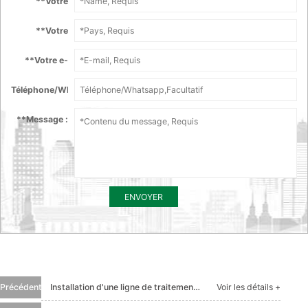
*
*Votre
nom :
*
*Votre
Pays :
*
*Votre e-
mail :
Téléphone/Whatsapp :
*
*Message :
ENVOYER
Précédent
Installation d'une ligne de traitement de farine de maïs 40T/jour au Burundi
Voir les détails +