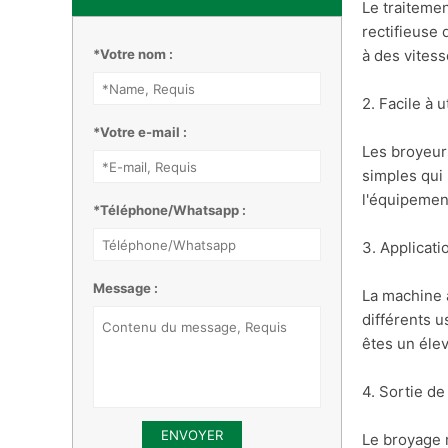
Le traiteme
rectifieuse
*Votre nom :
à des vitess
2. Facile à u
*Votre e-mail :
Les broyeurs
simples qui
l'équipemen
*Téléphone/Whatsapp :
3. Applicati
Message :
La machine à
différents u
êtes un élev
4. Sortie de
Le broyage m