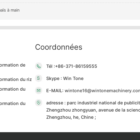
aïs à main
Coordonnées
formation de
Tél :+86-371-86159555
Skype : Win Tone
ormation du riz
formation du
E-MAIL:
wintone16@wintonemachinery.co
adresse : parc industriel national de publici
formation du
Zhengzhou zhongyuan, avenue de la scienc
Zhengzhou, he, Chine ;