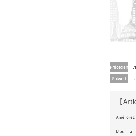
Précédent
L
Suivant
L
【Arti
Améliorez 
Moulin à m