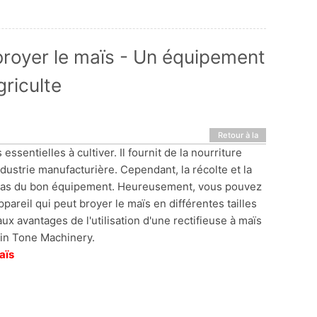
broyer le maïs - Un équipement
griculte
Retour à la
liste
essentielles à cultiver. Il fournit de la nourriture
dustrie manufacturière. Cependant, la récolte et la
z pas du bon équipement. Heureusement, vous pouvez
ppareil qui peut broyer le maïs en différentes tailles
aux avantages de l'utilisation d'une rectifieuse à maïs
Win Tone Machinery.