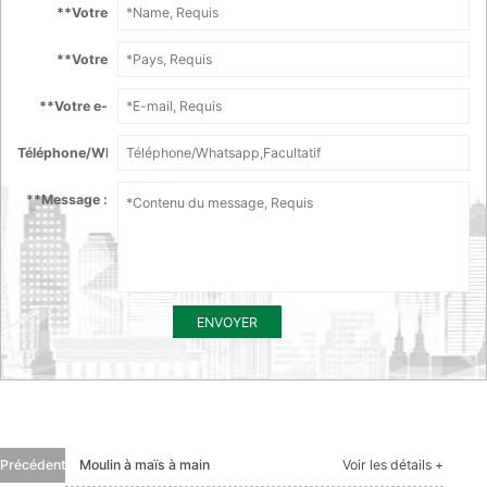
*
*Votre
nom :
*
*Votre
Pays :
*
*Votre e-
mail :
Téléphone/Whatsapp :
*
*Message :
ENVOYER
Précédent
Moulin à maïs à main
Voir les détails +