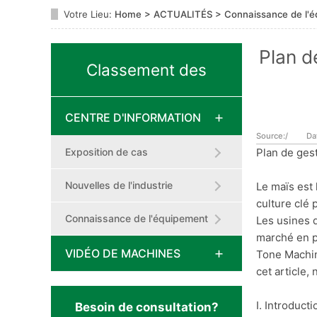
Votre Lieu:
Home
>
ACTUALITÉS
>
Connaissance de l'
Plan d
Classement des
CENTRE D'INFORMATION
messages
Source:/
Da
Exposition de cas
Plan de ges
Nouvelles de l'industrie
Le maïs est 
culture clé 
Connaissance de l'équipement
Les usines 
marché en pr
VIDÉO DE MACHINES
Tone Machin
cet article,
I. Introducti
Besoin de consultation?