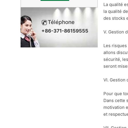
La qualité e
la qualité d
des stocks e
Téléphone
+86-371-86159555
V. Gestion d
Les risques 
allons discu
sécurité, le
seront mises
VI. Gestion
Pour que tou
Dans cette s
motivation 
et respectu
VII. Gestion