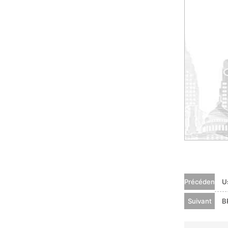
Précédent
U
Suivant
B